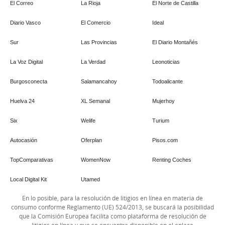
El Correo
La Rioja
El Norte de Castilla
Diario Vasco
El Comercio
Ideal
Sur
Las Provincias
El Diario Montañés
La Voz Digital
La Verdad
Leonoticias
Burgosconecta
Salamancahoy
Todoalicante
Huelva 24
XL Semanal
Mujerhoy
Six
Welife
Turium
Autocasión
Oferplan
Pisos.com
TopComparativas
WomenNow
Renting Coches
Local Digital Kit
Utamed
En lo posible, para la resolución de litigios en línea en materia de
consumo conforme Reglamento (UE) 524/2013, se buscará la posibilidad
que la Comisión Europea facilita como plataforma de resolución de
litigios en línea y que se encuentra disponible en el enlace