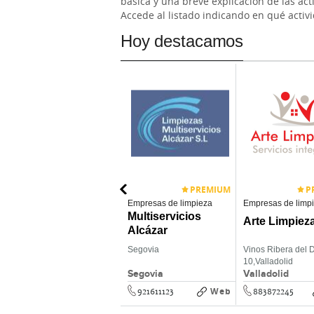
básica y una breve explicación de las act
Accede al listado indicando en qué activ
Hoy destacamos
PREMIUM
P
Asesorías
Empresas de limpieza
Empresas de limp
Gabinete de
Multiservicios
Arte Limpiez
Asesores Eylo
Alcázar
Duque de la Victoria
Segovia
Vinos Ribera del 
13,
Valladolid
10,
Valladolid
Valladolid
Segovia
Valladolid
Web
Web
883872302
921611123
883872245