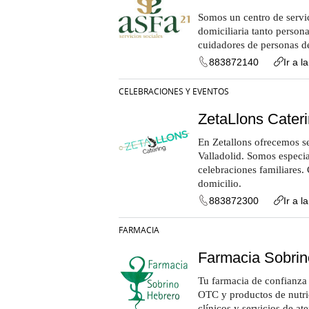
Somos un centro de servi
domiciliaria tanto person
cuidadores de personas de
883872140
Ir a l
CELEBRACIONES Y EVENTOS
ZetaLlons Cater
En Zetallons ofrecemos se
Valladolid. Somos especia
celebraciones familiares.
domicilio.
883872300
Ir a l
FARMACIA
Farmacia Sobrin
Tu farmacia de confianza 
OTC y productos de nutri
clínicos y servicios de a