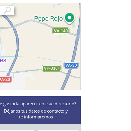
e gustaría aparecer en este directorio?
Déjanos tus datos de contacto y
te informaremos