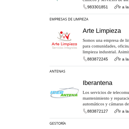
983301851
Ir a l
EMPRESAS DE LIMPIEZA
Arte Limpieza
Somos una empresa de lim
para comunidades, oficinas
limpieza industrial. Asim
883872245
Ir a l
ANTENAS
Iberantena
Los servicios de telecomu
mantenimiento y reparació
automáticos y cámaras d
883872127
Ir a l
GESTORÍA