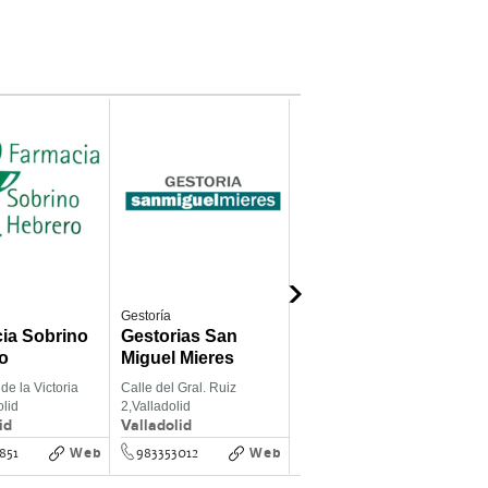
Gestoría
Abogados
A
ia Sobrino
Gestorias San
Cañadas
o
Miguel Mieres
Abogados
de la Victoria
Calle del Gral. Ruiz
Calle Azafranal (Planta 2º -
P
olid
2,
Valladolid
Puerta 1) 18,
Salamanca
2
id
Valladolid
Salamanca
V
Web
Web
Web
851
983353012
923791118