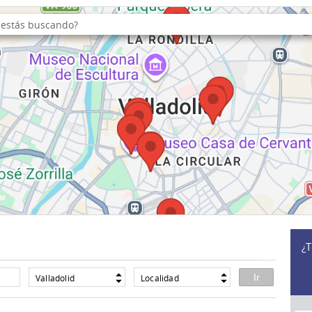
¿T
Valladolid
Localidad