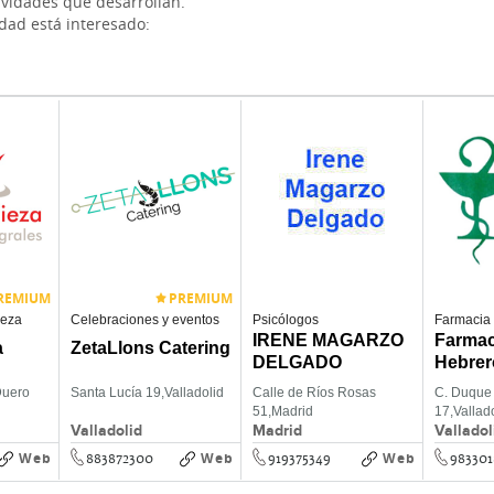
ividades que desarrollan.
idad está interesado:
REMIUM
PREMIUM
ieza
Celebraciones y eventos
Psicólogos
Farmacia
IRENE MAGARZO
Farmac
a
ZetaLlons Catering
DELGADO
Hebrer
Duero
Santa Lucía 19,
Valladolid
Calle de Ríos Rosas
C. Duque 
51,
Madrid
17,
Vallad
Valladolid
Madrid
Valladol
Web
Web
Web
883872300
919375349
983301