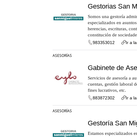
Gestorias San M
Somos una gestoría admini
especializados en asuntos 
herencias, escrituras, con
constitución de sociedade
983353012
Ir a l
ASESORÍAS
Gabinete de Ase
Servicios de asesoría a 
cuentas, gestión laboral d
fines lucrativos, etc.
883872302
Ir a l
ASESORÍAS
Gestoría San Mi
Estamos especializados en 