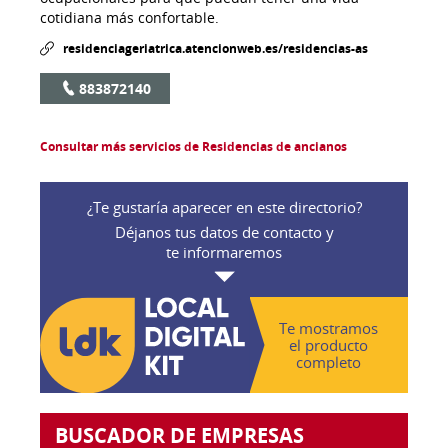
cotidiana más confortable.
residenciageriatrica.atencionweb.es/residencias-as
883872140
Consultar más servicios de Residencias de ancianos
¿Te gustaría aparecer en este directorio?
Déjanos tus datos de contacto y
te informaremos
Te mostramos
el producto
completo
BUSCADOR DE EMPRESAS