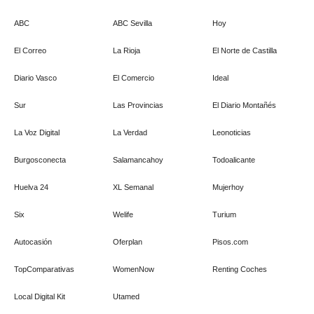
ABC
ABC Sevilla
Hoy
El Correo
La Rioja
El Norte de Castilla
Diario Vasco
El Comercio
Ideal
Sur
Las Provincias
El Diario Montañés
La Voz Digital
La Verdad
Leonoticias
Burgosconecta
Salamancahoy
Todoalicante
Huelva 24
XL Semanal
Mujerhoy
Six
Welife
Turium
Autocasión
Oferplan
Pisos.com
TopComparativas
WomenNow
Renting Coches
Local Digital Kit
Utamed