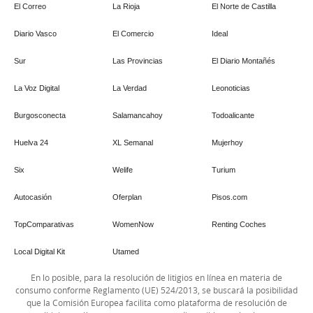
El Correo
La Rioja
El Norte de Castilla
Diario Vasco
El Comercio
Ideal
Sur
Las Provincias
El Diario Montañés
La Voz Digital
La Verdad
Leonoticias
Burgosconecta
Salamancahoy
Todoalicante
Huelva 24
XL Semanal
Mujerhoy
Six
Welife
Turium
Autocasión
Oferplan
Pisos.com
TopComparativas
WomenNow
Renting Coches
Local Digital Kit
Utamed
En lo posible, para la resolución de litigios en línea en materia de
consumo conforme Reglamento (UE) 524/2013, se buscará la posibilidad
que la Comisión Europea facilita como plataforma de resolución de