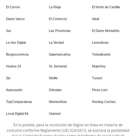
El Correo
La Rioja
El Norte de Castilla
Diario Vasco
El Comercio
Ideal
Sur
Las Provincias
El Diario Montañés
La Voz Digital
La Verdad
Leonoticias
Burgosconecta
Salamancahoy
Todoalicante
Huelva 24
XL Semanal
Mujerhoy
Six
Welife
Turium
Autocasión
Oferplan
Pisos.com
TopComparativas
WomenNow
Renting Coches
Local Digital Kit
Utamed
En lo posible, para la resolución de litigios en línea en materia de
consumo conforme Reglamento (UE) 524/2013, se buscará la posibilidad
que la Comisión Europea facilita como plataforma de resolución de