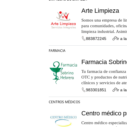
Arte Limpieza
Somos una empresa de lim
para comunidades, oficinas
limpieza industrial. Asim
883872245
Ir a l
FARMACIA
Farmacia Sobrin
Tu farmacia de confianza 
OTC y productos de nutri
clínicos y servicios de a
983301851
Ir a l
CENTROS MÉDICOS
Centro médico ps
Centro médico especializa