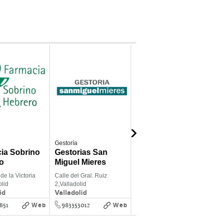
Gestoría
Residencias de ancianos
A
ia Sobrino
Gestorias San
Residencias Asfa
o
Miguel Mieres
21 Servicios
Sociales
de la Victoria
Calle del Gral. Ruiz
Valladolid
D
olid
2,
Valladolid
1
id
Valladolid
Valladolid
V
Web
Web
Web
851
983353012
883872140