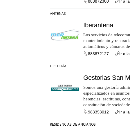
883872300
Ir a l
ANTENAS
Iberantena
Los servicios de telecomu
mantenimiento y reparació
automáticos y cámaras d
883872127
Ir a l
GESTORÍA
Gestorias San M
Somos una gestoría admini
especializados en asuntos 
herencias, escrituras, con
constitución de sociedade
983353012
Ir a l
RESIDENCIAS DE ANCIANOS