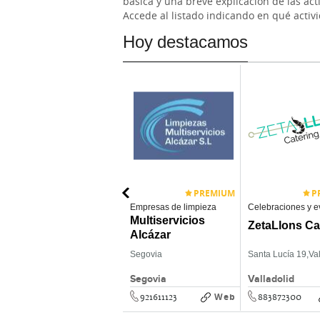
básica y una breve explicación de las act
Accede al listado indicando en qué activ
Hoy destacamos
PREMIUM
P
Asistencia Domiciliaria
Empresas de limpieza
Celebraciones y e
Asfa 21 Servicios
Multiservicios
ZetaLlons Ca
Sociales
Alcázar
Platerías 5,
Valladolid
Segovia
Santa Lucía 19,
Va
Valladolid
Segovia
Valladolid
Web
Web
883872140
921611123
883872300