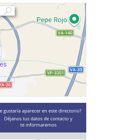
e gustaría aparecer en este directorio?
Déjanos tus datos de contacto y
te informaremos