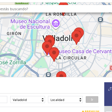
¿T
Valladolid
Localidad
PREMIUM