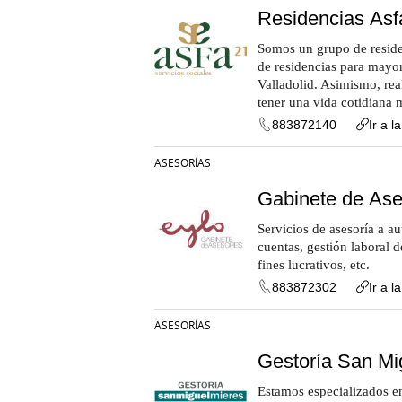
Residencias Asf
Somos un grupo de reside
de residencias para mayor
Valladolid. Asimismo, rea
tener una vida cotidiana 
883872140
Ir a l
ASESORÍAS
Gabinete de Ase
Servicios de asesoría a 
cuentas, gestión laboral d
fines lucrativos, etc.
883872302
Ir a l
ASESORÍAS
Gestoría San Mi
Estamos especializados en 