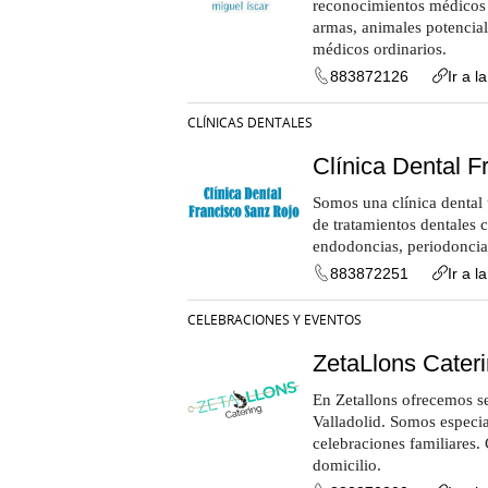
reconocimientos médicos 
armas, animales potencial
médicos ordinarios.
883872126
Ir a l
CLÍNICAS DENTALES
Clínica Dental 
Somos una clínica dental 
de tratamientos dentales 
endodoncias, periodoncias
883872251
Ir a l
CELEBRACIONES Y EVENTOS
ZetaLlons Cater
En Zetallons ofrecemos se
Valladolid. Somos especia
celebraciones familiares.
domicilio.