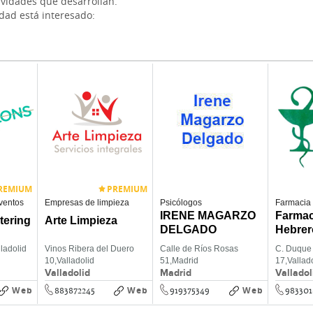
ividades que desarrollan.
idad está interesado:
REMIUM
PREMIUM
ventos
Empresas de limpieza
Psicólogos
Farmacia
IRENE MAGARZO
Farmac
tering
Arte Limpieza
DELGADO
Hebrer
lladolid
Vinos Ribera del Duero
Calle de Ríos Rosas
C. Duque 
10,
Valladolid
51,
Madrid
17,
Vallad
Valladolid
Madrid
Valladol
Web
Web
Web
883872245
919375349
983301