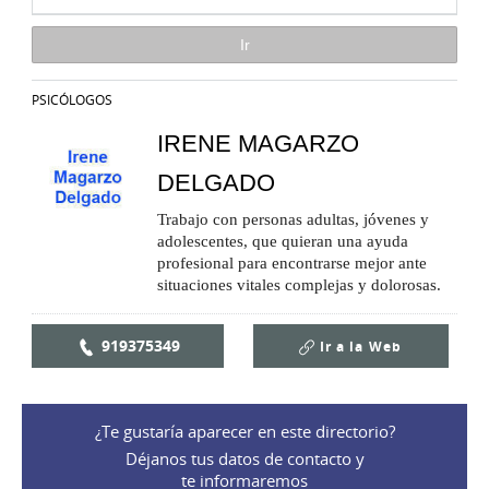
PSICÓLOGOS
IRENE MAGARZO
DELGADO
Trabajo con personas adultas, jóvenes y
adolescentes, que quieran una ayuda
profesional para encontrarse mejor ante
situaciones vitales complejas y dolorosas.
919375349
Ir a la
Web
¿Te gustaría aparecer en este directorio?
Déjanos tus datos de contacto y
te informaremos