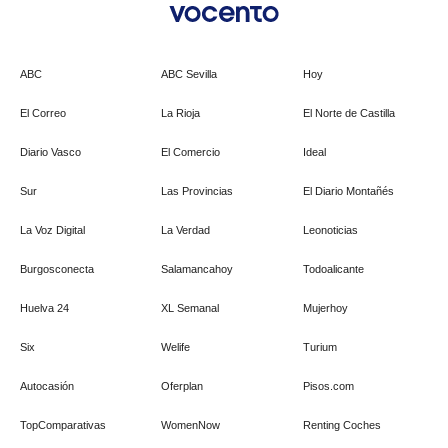
ABC
ABC Sevilla
Hoy
El Correo
La Rioja
El Norte de Castilla
Diario Vasco
El Comercio
Ideal
Sur
Las Provincias
El Diario Montañés
La Voz Digital
La Verdad
Leonoticias
Burgosconecta
Salamancahoy
Todoalicante
Huelva 24
XL Semanal
Mujerhoy
Six
Welife
Turium
Autocasión
Oferplan
Pisos.com
TopComparativas
WomenNow
Renting Coches