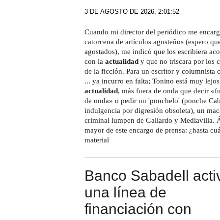
3 DE AGOSTO DE 2026, 2:01:52
Cuando mi director del periódico me encarg
catorcena de artículos agosteños (espero qu
agostados), me indicó que los escribiera ac
con la
actualidad
y que no triscara por los 
de la ficción. Para un escritor y columnista 
... ya incurro en falta; Tonino está muy lejos
actualidad
, más fuera de onda que decir «f
de onda» o pedir un 'ponchelo' (ponche Caba
indulgencia por digresión obsoleta), un mac
criminal lumpen de Gallardo y Mediavilla. Á
mayor de este encargo de prensa: ¿hasta cu
material
Banco Sabadell acti
una línea de
financiación con