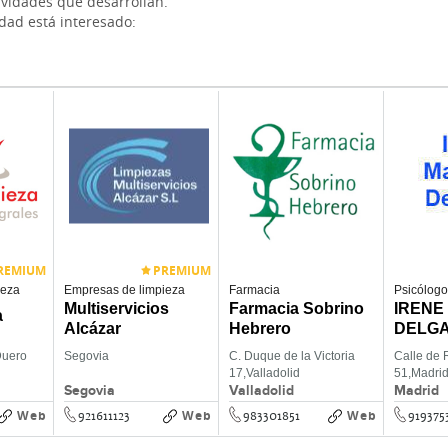
ividades que desarrollan.
idad está interesado:
REMIUM
PREMIUM
ieza
Empresas de limpieza
Farmacia
Psicólogo
Multiservicios
Farmacia Sobrino
IRENE
a
Alcázar
Hebrero
DELG
Duero
Segovia
C. Duque de la Victoria
Calle de 
17,
Valladolid
51,
Madri
Segovia
Valladolid
Madrid
Web
Web
Web
921611123
983301851
919375