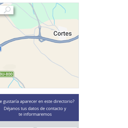
e gustaría aparecer en este directorio?
Déjanos tus datos de contacto y
te informaremos