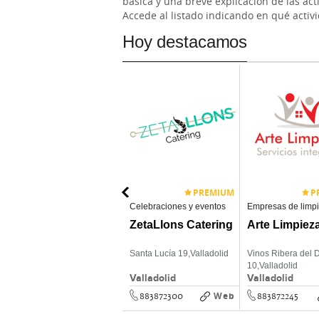
básica y una breve explicación de las act
Accede al listado indicando en qué activ
Hoy destacamos
PREMIUM
P
Asistencia Domiciliaria
Celebraciones y eventos
Empresas de limp
Asfa 21 Servicios
ZetaLlons Catering
Arte Limpiez
Sociales
Platerías 5,
Valladolid
Santa Lucía 19,
Valladolid
Vinos Ribera del 
10,
Valladolid
Valladolid
Valladolid
Valladolid
Web
Web
883872140
883872300
883872245