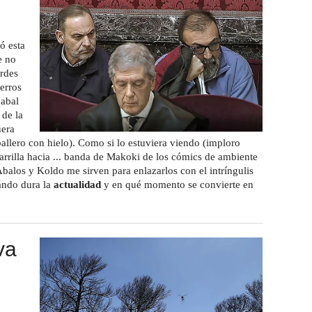
ó esta
e no
ordes
cerros
cabal
 de la
uera
llero con hielo). Como si lo estuviera viendo (imploro
arrilla hacia ... banda de Makoki de los cómics de ambiente
balos y Koldo me sirven para enlazarlos con el intríngulis
ándo dura la
actualidad
y en qué momento se convierte en
va