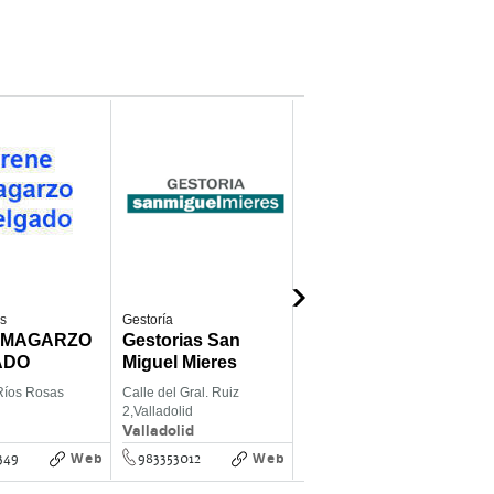
s
Gestoría
Abogados
A
 MAGARZO
Gestorias San
Cañadas
ADO
Miguel Mieres
Abogados
Ríos Rosas
Calle del Gral. Ruiz
Calle Azafranal (Planta 2º -
P
d
2,
Valladolid
Puerta 1) 18,
Salamanca
2
Valladolid
Salamanca
V
Web
Web
Web
349
983353012
923791118